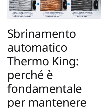
Settori
Servizi
Sbrinamento
News
automatico
Contatti
Thermo King:
perché è
fondamentale
per mantenere