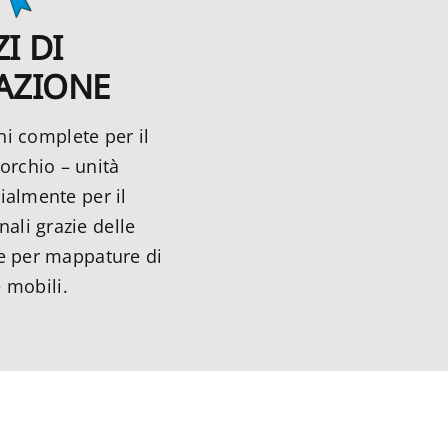
I DI
CAZIONE
ni complete per il
orchio – unità
cialmente per il
nali grazie delle
ie per mappature di
e mobili.