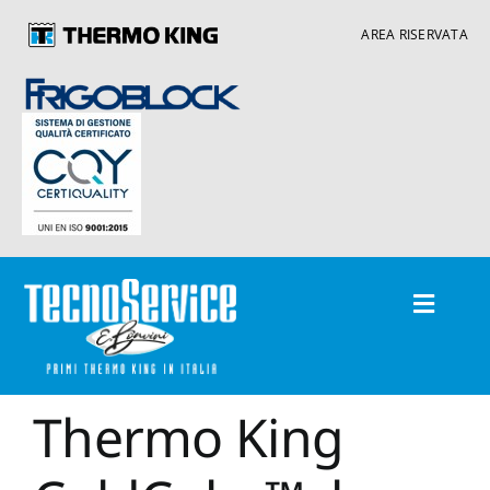
Skip
AREA RISERVATA
to
content
Toggle
Navigatio
L’azienda
Thermo King
Unità frigo