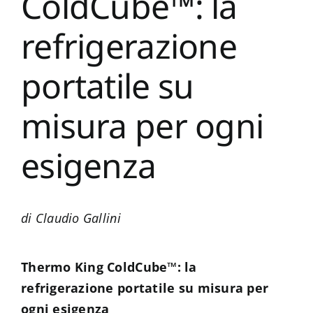
ColdCube™: la
Settori
refrigerazione
Servizi
portatile su
News
misura per ogni
Contatti
esigenza
di Claudio Gallini
Thermo King ColdCube™: la
refrigerazione portatile su misura per
ogni esigenza