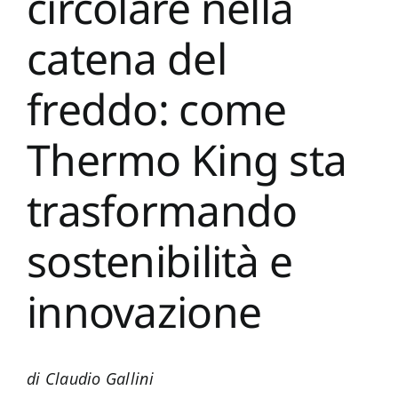
circolare nella
Settori
catena del
Servizi
freddo: come
News
Thermo King sta
Contatti
trasformando
sostenibilità e
innovazione
di Claudio Gallini